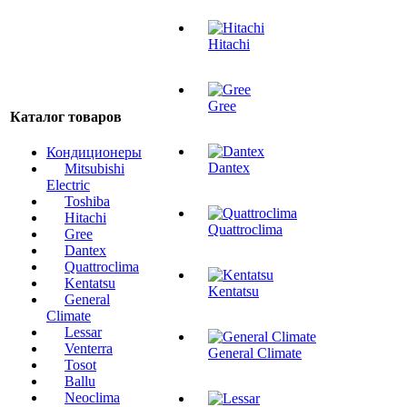
Hitachi
Gree
Каталог товаров
Кондиционеры
Dantex
Mitsubishi
Electric
Toshiba
Hitachi
Quattroclima
Gree
Dantex
Quattroclima
Kentatsu
Kentatsu
General
Climate
Lessar
Venterra
General Climate
Tosot
Ballu
Neoclima