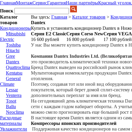
Главная
Монтаж
Сервис
Гарантия
Наши партнёры
Красный уголок
Поиск
Каталог
Вы здесь:
Главная
>
Каталог товаров
>
Кондицио
товаров
Dantex
Кондиционеры
Купить и установить кондиционер Dantex в Нижн
Mitsubishi
Серия E2 Classic
Серия Corso New
Серия VEGA
Electric
16 600
рублей
16 800
рублей
17 100
рублей
Toshiba
У нас Вы можете купить кондиционер Dantex в 
Hitachi
Gree
Компания Dantex Industries Ltd. (Великобритан
Dantex
это производитель климатической техники новог
Quattroclima
Бренд Dantex выведен на российский рынок клим
Kentatsu
Мультитоварная номенклатура продукции Dantex
General
отопления.
Climate
Поэтому, создавая тот или иной вид оборудован
Lessar
покупателя, который берет домой сплит-систему 
Venterra
дополнительных переплат за имя или бренд.
Tosot
На сегодняшний день климатическая техника Dan
Ballu
сети с каждым годом набирает обороты. А учитыв
Neoclima
можно смело прогнозировать еще больший рост 
Расходные
В настоящее время Dantex является одним из са
материалы
Компрессоры японских производителей
Увлажнители
Поддерживая качество кондиционеров на самом