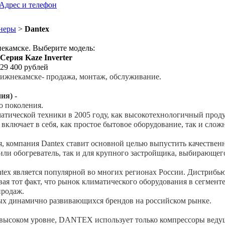
Адрес и телефон
неры
>
Dantex
екамске. Выберите модель:
Серия Kaze Inverter
29 400
рублей
Нижнекамске- продажа, монтаж, обслуживание.
ия) -
о поколения.
атической техники в 2005 году, как высокотехнологичный прод
 включает в себя, как простое бытовое оборудование, так и с
ия, компания Dantex ставит основной целью выпустить качествен
или обогреватель, так и для крупного застройщика, выбирающего
tex является популярной во многих регионах России. Дистриб
ая тот факт, что рынок климатического оборудования в сегменте
продаж.
мых динамично развивающихся брендов на российском рынке.
 высоком уровне, DANTEX использует только компрессоры вед